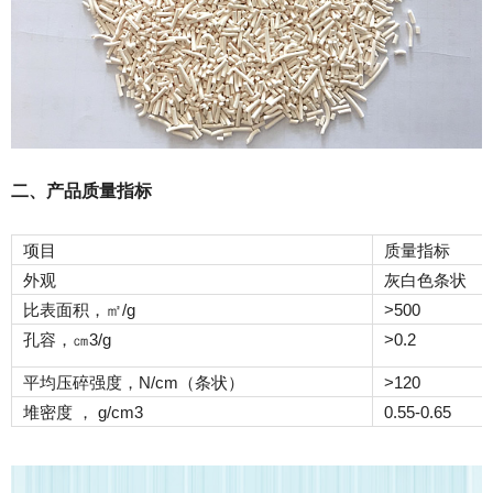
二、产品质量指标
项目
质量指标
外观
灰白色条状
㎡
比表面积，
/g
>500
㎝
孔容，
3/g
>0.2
平均压碎强度，N/cm（条状）
>120
堆密度 ， g/cm3
0.55-0.65