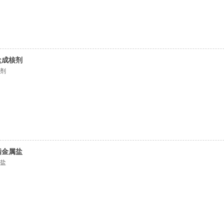
盐成核剂
核剂
酯金属盐
属盐