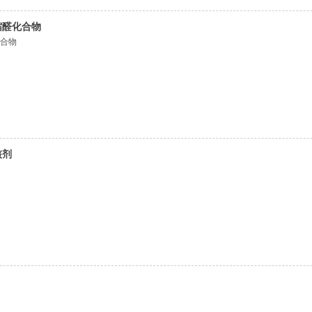
基缩醛化合物
化合物
核剂