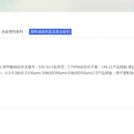
水处理剂系列
塑料成核剂及其复合助剂
酸钠化学名:苯甲酸钠化学文摘号：532-32-1化学式：C7H5NaO2分子量：144.11产品指
/cm3）-0.2-0.3粒径 D100μm≤ 20粒径D90μm≤10粒径D50μm≤2.5产品
存储:本品宜在通风、干燥、阴凉处储存。注意防潮、避光、防热。产品保质期为生产后