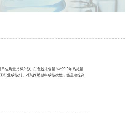
标:项目单位质量指标外观--白色粉末含量％≥99.0加热减量
用途：用于塑料加工行业成核剂，对聚丙烯塑料成核改性，能显著提高
12个月；本品包装为PE袋包装，净重20kg/袋。